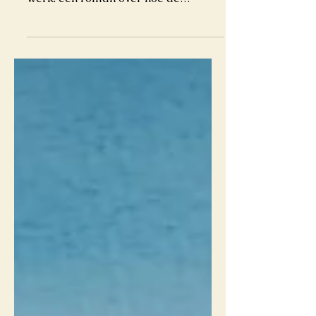
In deze blog vertel ik waar ik aan
werk: een roman over hoe de
gevolgen van seksueel geweld en
daderschap generaties lang kunnen
doorwerken.