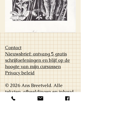
Contact
Nieuwsbrief: ontvang 5 gratis
schrijfoefeningen en blijf op de
hoogte van mijn cursussen
Privacy beleid
© 2026 Ans Breetveld. Alle
teksten, afbeeldingen en inhoud
op deze website zijn
auteursrechtelijk beschermd en
mogen niet zonder toestemming