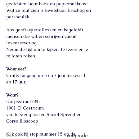
gedichten, haar boek en papiersnijkunst. 
Wat ze laat zien is kwetsbaar, krachtig en 
persoonlijk.
Ans geeft aquarellessen en begeleidt 
mensen die willen schrijven vanuit 
levenservaring. 
Neem de tijd om te kijken, te lezen en je 
te laten raken.
Wanneer?
Gratis toegang op 6 en 7 juni tussen 11 
en 17 uur.
Waar?
Dorpsstraat 68b
1901 EJ Castricum
via de steeg tussen Social Spread en 
Corso Bioscoop
Kijk ook bij stop nummer 15 op de
Vorige
Volgende