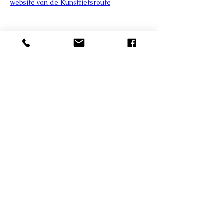
website van de Kunstfietsroute
Contact
Nieuwsbrief: ontvang 5 gratis
schrijfoefeningen en blijf op de
hoogte van mijn cursussen
Privacy beleid
© 2026 Ans Breetveld. Alle
teksten, afbeeldingen en inhoud
op deze website zijn
auteursrechtelijk beschermd en
mogen niet zonder toestemming
worden gebruikt.